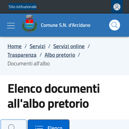
Sito istituzionale
Salta e vai al contenuto
Salta e vai al footer
Comune S.N. d'Arcidano
Home
/
Servizi
/
Servizi online
/
Trasparenza
/
Albo pretorio
/
Documenti all'albo
Elenco documenti
all'albo pretorio
Cerca il documento e consulta il dettaglio
Elenco